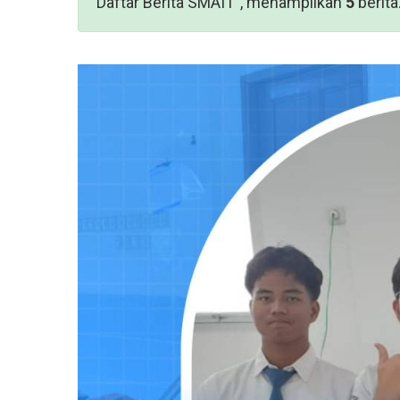
Daftar Berita SMAIT", menampilkan
5
berita.