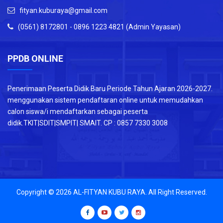
fityan.kuburaya@gmail.com
(0561) 8172801 - 0896 1223 4821 (Admin Yayasan)
PPDB ONLINE
Penerimaan Peserta Didik Baru Periode Tahun Ajaran 2026-2027.
menggunakan sistem pendaftaran online untuk memudahkan
calon siswa/i mendaftarkan sebagai peserta
didik.TKIT|SDIT|SMPIT| SMAIT. CP : 0857 7330 3008
Copyright © 2026
AL-FITYAN KUBU RAYA
. All Right Reserved.