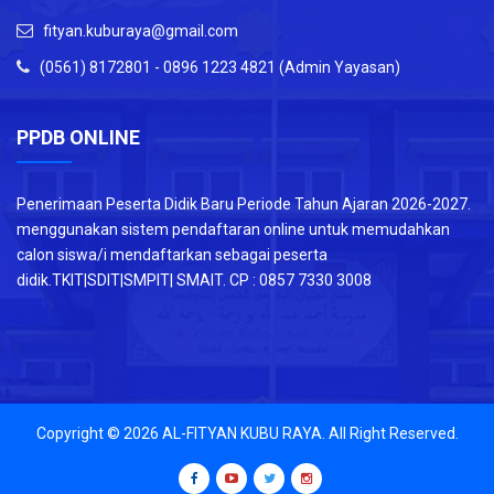
fityan.kuburaya@gmail.com
(0561) 8172801 - 0896 1223 4821 (Admin Yayasan)
PPDB ONLINE
Penerimaan Peserta Didik Baru Periode Tahun Ajaran 2026-2027.
menggunakan sistem pendaftaran online untuk memudahkan
calon siswa/i mendaftarkan sebagai peserta
didik.TKIT|SDIT|SMPIT| SMAIT. CP : 0857 7330 3008
Copyright © 2026
AL-FITYAN KUBU RAYA
. All Right Reserved.