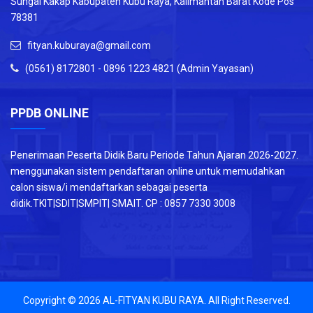
Sungai Kakap Kabupaten Kubu Raya, Kalimantan Barat Kode Pos
78381
fityan.kuburaya@gmail.com
(0561) 8172801 - 0896 1223 4821 (Admin Yayasan)
PPDB ONLINE
Penerimaan Peserta Didik Baru Periode Tahun Ajaran 2026-2027.
menggunakan sistem pendaftaran online untuk memudahkan
calon siswa/i mendaftarkan sebagai peserta
didik.TKIT|SDIT|SMPIT| SMAIT. CP : 0857 7330 3008
Copyright © 2026
AL-FITYAN KUBU RAYA
. All Right Reserved.