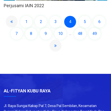
Perjusami IAIN 2022
1
2
3
4
5
6
7
8
9
10
48
49
...
AL-FITYAN KUBU RAYA
Jl. Raya Sungai Kakap Pal 7, Desa Pal Sembilan, Kecamatan