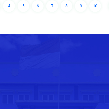
4
5
6
7
8
9
10
...