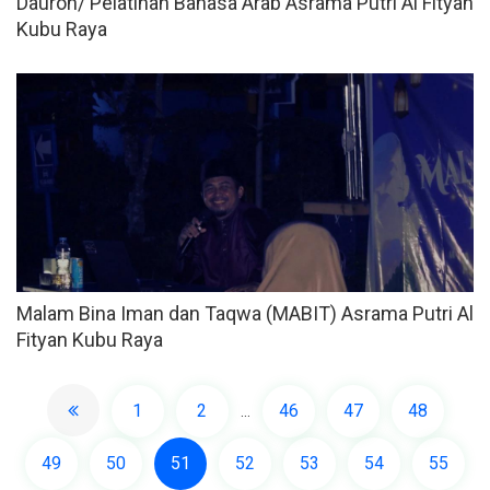
Dauroh/ Pelatihan Bahasa Arab Asrama Putri Al Fityan
Kubu Raya
Malam Bina Iman dan Taqwa (MABIT) Asrama Putri Al
Fityan Kubu Raya
1
2
46
47
48
...
49
50
51
52
53
54
55